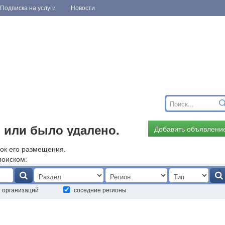
Подписка на услуги
Новости
 или было удалено.
Добавить объявлени
ок его размещения.
поиском:
т организаций
соседние регионы