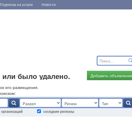
Подписка на услуги
Новости
 или было удалено.
Добавить объявлени
ок его размещения.
поиском:
т организаций
соседние регионы