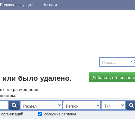
Подписка на услуги
Новости
 или было удалено.
Добавить объявлени
ок его размещения.
поиском:
т организаций
соседние регионы