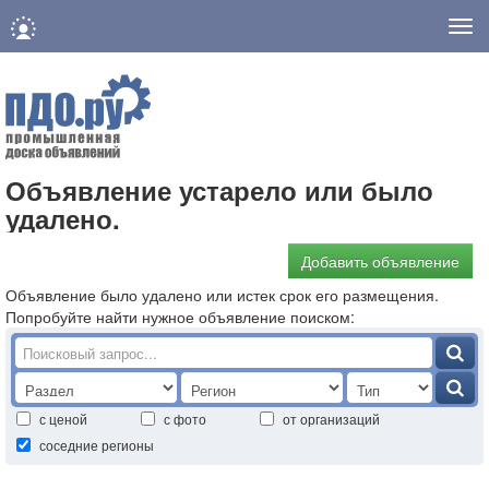
Нав
Объявление устарело или было
удалено.
Добавить объявление
Объявление было удалено или истек срок его размещения.
Попробуйте найти нужное объявление поиском:
с ценой
с фото
от организаций
соседние регионы