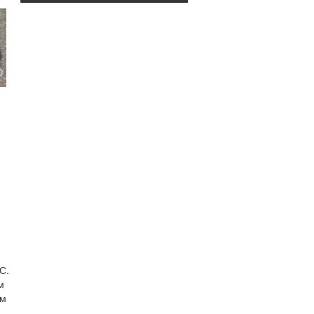
С.
м
ым