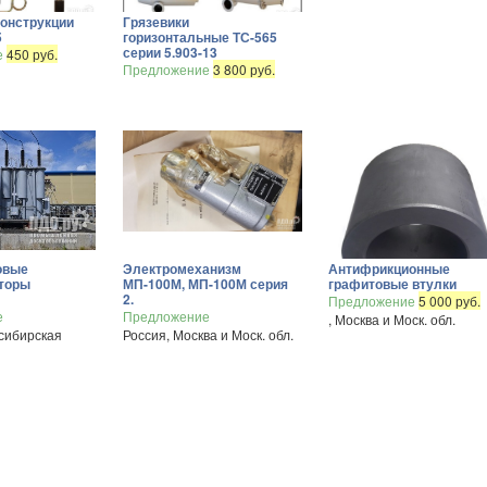
онструкции
Грязевики
5
горизонтальные ТС-565
серии 5.903-13
е
450 руб.
Предложение
3 800 руб.
овые
Электромеханизм
Антифрикционные
торы
МП-100М, МП-100М серия
графитовые втулки
2.
Предложение
5 000 руб.
е
Предложение
, Москва и Моск. обл.
сибирская
Россия, Москва и Моск. обл.