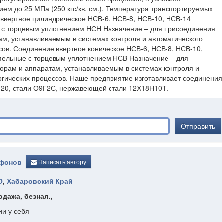
ем до 25 МПа (250 кгс/кв. см.). Температура транспортируемых
 ввертное цилиндрическое НСВ-6, НСВ-8, НСВ-10, НСВ-14
 с торцевым уплотнением НСН Назначение – для присоединения
ам, устанавливаемым в системах контроля и автоматического
сов. Соединение ввертное коническое НСВ-6, НСВ-8, НСВ-10,
пельные с торцевым уплотнением НСВ Назначение – для
орам и аппаратам, устанавливаемым в системах контроля и
огических процессов. Наше предприятие изготавливает соединения
и 20, стали О9Г2С, нержавеющей стали 12Х18Н10Т.
Отправить
афонов
Написать автору
О
,
Хабаровский Край
одажа, безнал.,
ии у себя