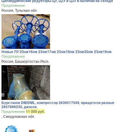
Цилиндрические редукторы ЦУ, Ц2У и Ц3У в наличии на складе
Предложение
Россия, Тульская обл.
Новые ПУ 23нж16нж 23нж17нж 23нж18нж 23нж20нж 23нж19нж
Предложение
Россия, Башкортостан Респ.
Бурстанок DM/DML, компрессор 2636017549, вращатели разные
2657896235, дизеля.
Предложение
11 000 руб.
, Свердловская обл.