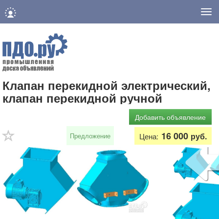
Нав
Клапан перекидной электрический,
клапан перекидной ручной
Добавить объявление
16 000
руб.
Предложение
Цена: