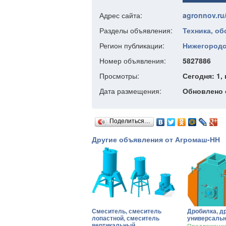
Адрес сайта:
agronnov.ru
Разделы объявления:
Техника, о
Регион публикации:
Нижегородс
Номер объявления:
5827886
Просмотры:
Сегодня: 1, 
Дата размещения:
Обновлено с
Поделиться…
Другие объявления от Агромаш-НН
Смеситель, смеситель
Дробилка, д
лопастной, смеситель
универсальн
вертикальный
Предложени