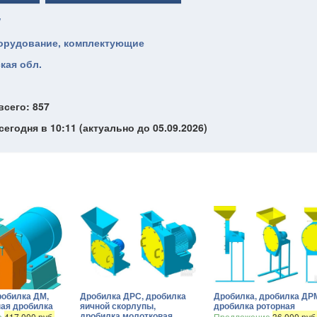
/
борудование, комплектующие
кая обл.
всего: 857
егодня в 10:11 (актуально до 05.09.2026)
робилка ДМ,
Дробилка ДРС, дробилка
Дробилка, дробилка ДР
ая дробилка
яичной скорлупы,
дробилка роторная
дробилка молотковая
е
417 000 руб.
Предложение
36 000 руб