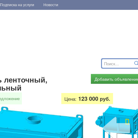
Подписка на услуги
Новости
ь ленточный,
Добавить объявлени
льный
123 000
руб.
едложение
Цена: