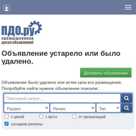
Нав
Объявление устарело или было
удалено.
Добавить объявление
Объявление было удалено или истек срок его размещения.
Попробуйте найти нужное объявление поиском:
с ценой
с фото
от организаций
соседние регионы