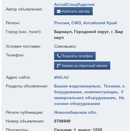
АлтайСпецИзделия
Автор объявления:
Написать автору
Регион:
Россия
,
СФО
,
Алтайский Край
Город (нас. пункт):
Барнаул, Городской округ, г. Бар
наул
Условия поставки:
Самовывоз
Телефон:
Показать телефон
Заявка на обратный звонок
Адрес сайта:
altsi.ru/
Разделы объявления:
Башни водонапорные
,
Техника, о
борудование, комплектующие
,
У
ниверсальное оборудование
,
На
сосное оборудование
Регион публикации:
Новосибирская обл.
Номер объявления:
5706949
Просмотры:
Сегодня: 1, всего: 1225