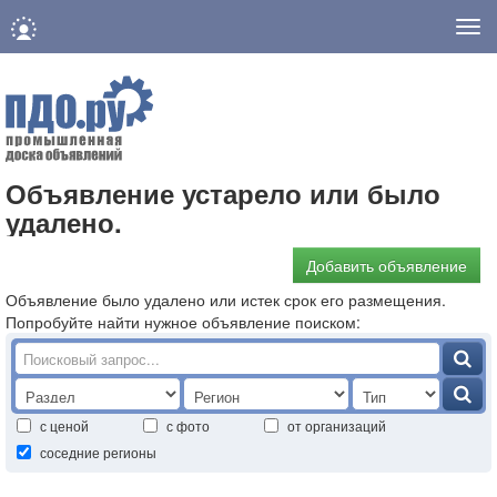
Нав
Объявление устарело или было
удалено.
Добавить объявление
Объявление было удалено или истек срок его размещения.
Попробуйте найти нужное объявление поиском:
с ценой
с фото
от организаций
соседние регионы