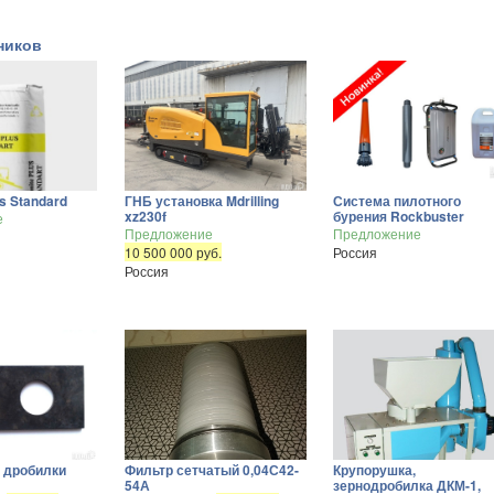
ников
us Standard
ГНБ установка Mdrilling
Система пилотного
xz230f
бурения Rockbuster
е
Предложение
Предложение
10 500 000 руб.
Россия
Россия
 дробилки
Фильтр сетчатый 0,04С42-
Крупорушка,
54А
зернодробилка ДКМ-1,