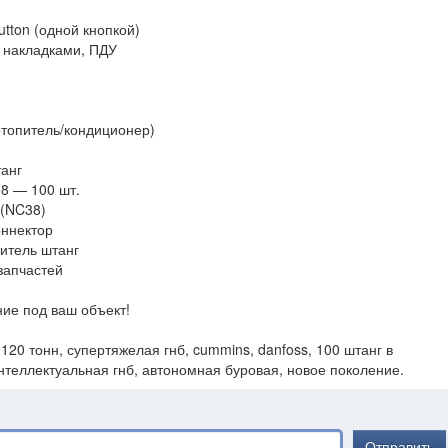
tton (одной кнопкой)
 накладками, ПДУ
(отопитель/кондиционер)
анг
8 — 100 шт.
 (NC38)
оннектор
итель штанг
запчастей
ие под ваш объект!
 120 тонн, супертяжелая гнб, cummins, danfoss, 100 штанг в
нтеллектуальная гнб, автономная буровая, новое поколение.
Отправить