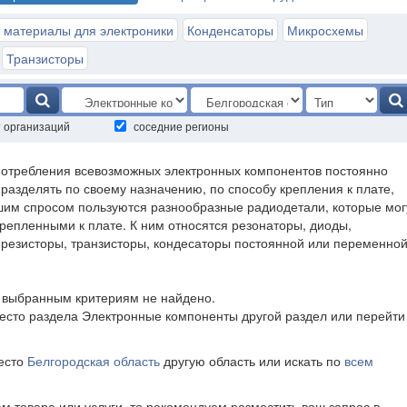
 материалы для электроники
Конденсаторы
Микросхемы
Транзисторы
т организаций
соседние регионы
потребления всевозможных электронных компонентов постоянно
разделять по своему назначению, по способу крепления к плате,
шим спросом пользуются разнообразные радиодетали, которые мог
крепленными к плате. К ним относятся резонаторы, диоды,
 резисторы, транзисторы, кондесаторы постоянной или переменно
о выбранным критериям не найдено.
есто раздела Электронные компоненты другой раздел или перейти
место
Белгородская область
другую область или искать по
всем
ам товара или услуги, то рекомендуем разместить ваш запрос в