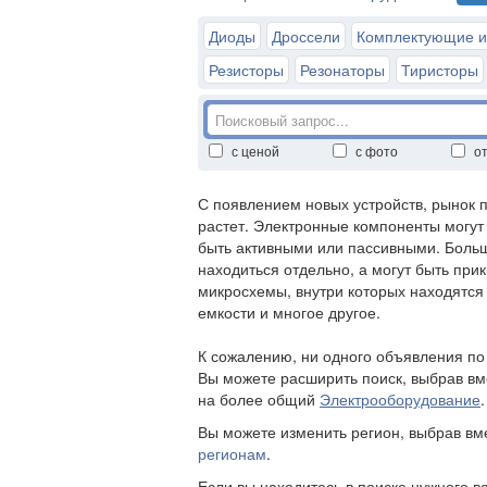
Диоды
Дроссели
Комплектующие и
Резисторы
Резонаторы
Тиристоры
с ценой
с фото
о
С появлением новых устройств, рынок 
растет. Электронные компоненты могут 
быть активными или пассивными. Боль
находиться отдельно, а могут быть при
микросхемы, внутри которых находятся
емкости и многое другое.
К сожалению, ни одного объявления п
Вы можете расширить поиск, выбрав вм
на более общий
Электрооборудование
.
Вы можете изменить регион, выбрав в
регионам
.
Если вы находитесь в поиске нужного в