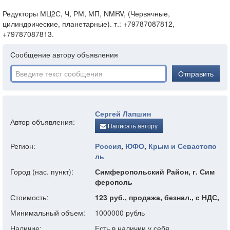
Редукторы МЦ2С, Ч, РМ, МП, NMRV, (Червячные,
цилиндрические, планетарные). т.: +79787087812,
+79787087813.
Сообщение автору объявления
Отправить
Сергей Лапшин
Автор объявления:
Написать автору
Регион:
Россия
,
ЮФО
,
Крым и Севастопо
ль
Город (нас. пункт):
Симферопольский Район, г. Сим
ферополь
Стоимость:
123 руб., продажа, безнал., с НДС,
Минимальный объем:
1000000 рубль
Наличие:
Есть в наличии у себя