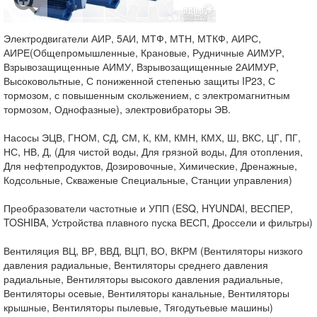
Электродвигатели АИР, 5АИ, МТФ, МТН, МТКФ, АИРС,
АИРЕ(Общепромышленные, Крановые, Рудничные АИМУР,
Взрывозащищенные АИМУ, Взрывозащищенные 2АИМУР,
Высоковольтные, С пониженной степенью защиты IP23, С
тормозом, с повышенным скольжением, с электромагнитным
тормозом, Однофазные), электровибраторы ЭВ.
Насосы ЭЦВ, ГНОМ, СД, СМ, К, КМ, КМН, КМХ, Ш, ВКС, ЦГ, ПГ,
НС, НВ, Д, (Для чистой воды, Для грязной воды, Для отопления,
Для нефтепродуктов, Дозировочные, Химические, Дренажные,
Кодсольные, Скваженые Специальные, Станции управления)
Преобразователи частотные и УПП (ESQ, HYUNDAI, ВЕСПЕР,
TOSHIBA, Устройства плавного пуска ВЕСП, Дроссели и фильтры)
Вентиляция ВЦ, ВР, ВВД, ВЦП, ВО, ВКРМ (Вентиляторы низкого
давления радиальные, Вентиляторы среднего давления
радиальные, Вентиляторы высокого давления радиальные,
Вентиляторы осевые, Вентиляторы канальные, Вентиляторы
крышные, Вентиляторы пылевые, Тягодутьевые машины)