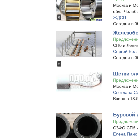
Москва и Мо
обл., Челяб
ЖДСП
6
Сегодня в 0
Железобе
Предложен
СПб и Ленин
Сергей Бел
Сегодня в 0
2
Щетки эл
Предложен
Москва и Мо
Светлана С
Вчера в 18:
Буровой 
Предложен
СЗФО СПб и
Елена Пано