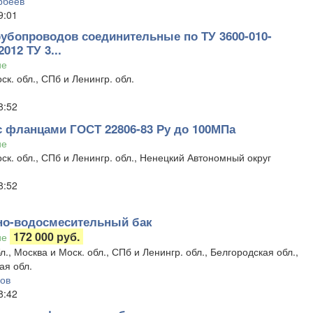
рбеев
9:01
рубопроводов соединительные по ТУ 3600-010-
012 ТУ 3...
ие
ск. обл., СПб и Ленингр. обл.
8:52
с фланцами ГОСТ 22806-83 Ру до 100МПа
ие
ск. обл., СПб и Ленингр. обл., Ненецкий Автономный округ
8:52
о-водосмесительный бак
172 000 руб.
ие
л., Москва и Моск. обл., СПб и Ленингр. обл., Белгородская обл.,
ая обл.
лов
8:42