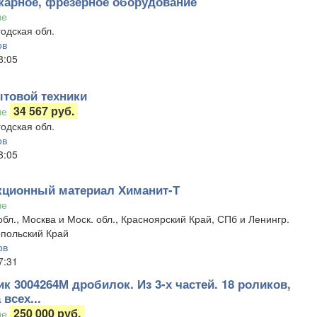
карное, фрезерное оборудование
ие
одская обл.
ов
8:05
товой техники
34 567 руб.
ие
одская обл.
ов
8:05
ционный материал Химанит-Т
ие
обл., Москва и Моск. обл., Красноярский Край, СПб и Ленингр.
опольский Край
ов
7:31
 3004264М дробилок. Из 3-х частей. 18 роликов,
 всех...
250 000 руб.
ие