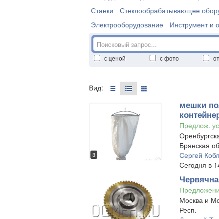
Станки
Стеклообрабатывающее обор
Электрооборудование
Инструмент и 
с ценой
с фото
о
Вид:
мешки по
контейне
Предлож. ус
Оренбургска
Брянская об
Сергей Коб
3
Сегодня в 1
Червячна
Предложен
Москва и Мо
Респ.