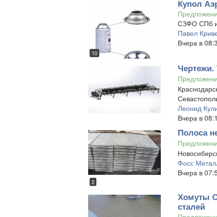
Купол Аэ
Предложен
СЗФО СПб и
Павел Крив
Вчера в 08:
10
Чертежи.
Предложен
Краснодарск
Севастополь
Леонид Кул
Вчера в 08:
Полоса н
Предложен
Новосибирск
Фосс Метал
Вчера в 07:
2
Хомуты О
сталей
Предложен