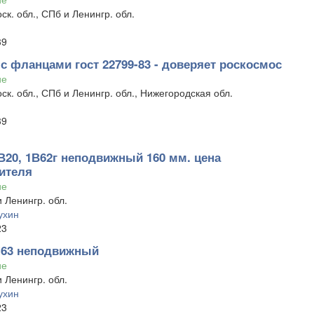
ск. обл., СПб и Ленингр. обл.
39
с фланцами гост 22799-83 - доверяет роскосмос
ие
ск. обл., СПб и Ленингр. обл., Нижегородская обл.
39
В20, 1В62г неподвижный 160 мм. цена
ителя
ие
 Ленингр. обл.
ухин
23
63 неподвижный
ие
 Ленингр. обл.
ухин
23