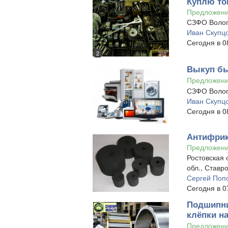
Куплю то
Предложен
СЗФО Волог
Иван Скупц
Сегодня в 0
2
Выкуп бы
Предложен
СЗФО Волог
Иван Скупц
Сегодня в 0
Антифрик
Предложен
Ростовская 
обл., Ставр
Сергей Поп
Сегодня в 0
Подшипник
клёпки на
Предложен