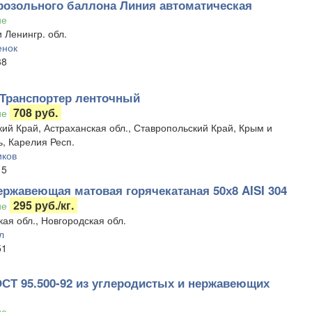
розольного баллона Линия автоматическая
ие
 Ленингр. обл.
енок
38
 Транспортер ленточный
708 руб.
ие
ий Край, Астраханская обл., Ставропольский Край, Крым и
, Карелия Респ.
иков
15
ержавеющая матовая горячекатаная 50х8 AISI 304
295 руб./кг.
ие
ая обл., Новгородская обл.
л
51
СТ 95.500-92 из углеродистых и нержавеющих
ие