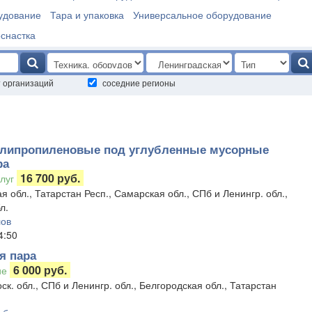
удование
Тара и упаковка
Универсальное оборудование
оснастка
т организаций
соседние регионы
липропиленовые под углубленные мусорные
ра
16 700 руб.
луг
я обл., Татарстан Респ., Самарская обл., СПб и Ленингр. обл.,
л.
лов
4:50
я пара
6 000 руб.
ие
ск. обл., СПб и Ленингр. обл., Белгородская обл., Татарстан