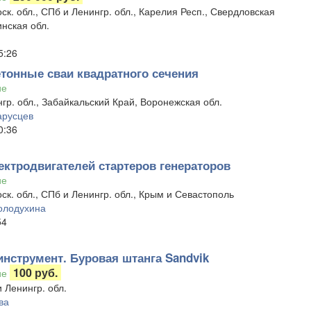
ск. обл., СПб и Ленингр. обл., Карелия Респ., Свердловская
инская обл.
5:26
тонные сваи квадратного сечения
ие
гр. обл., Забайкальский Край, Воронежская обл.
арусцев
0:36
ектродвигателей стартеров генераторов
ие
ск. обл., СПб и Ленингр. обл., Крым и Севастополь
олодухина
54
инструмент. Буровая штанга Sandvik
100 руб.
ие
 Ленингр. обл.
ва