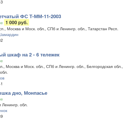
43
етчатый ФС Т-ММ-11-2003
1 000 руб.
ие
п., Москва и Моск. обл., СПб и Ленингр. обл., Татарстан Респ.
Шамардин
02
й шкаф на 2 - 6 тележек
ие
л., Москва и Моск. обл., СПб и Ленингр. обл., Белгородская обл.,
обл.
лов
41
ышка дно, Монпасье
ие
 Ленингр. обл.
енок
39