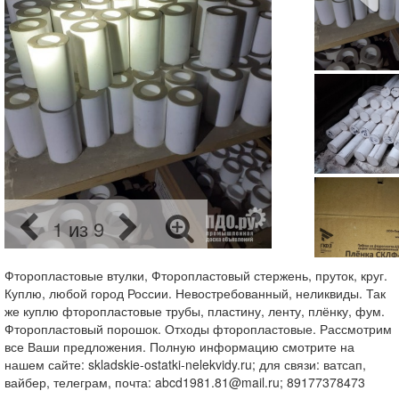
1 из 9
Фторопластовые втулки, Фторопластовый стержень, пруток, круг.
Куплю, любой город России. Невостребованный, неликвиды. Так
же куплю фторопластовые трубы, пластину, ленту, плёнку, фум.
Фторопластовый порошок. Отходы фторопластовые. Рассмотрим
все Ваши предложения. Полную информацию смотрите на
нашем сайте: skladskie-ostatki-nelekvidy.ru; для связи: ватсап,
вайбер, телеграм, почта: abcd1981.81@mail.ru; 89177378473