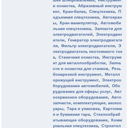
и оснастка
,
Абразивный инструм
ент
,
Кран-балка
,
Спецтехника
,
П
одъемная спецтехника
,
Автокран
ы
,
Кран манипулятор
,
Автомоби
льная спецтехника
,
Запчасти для
электродвигателей
,
Электродвиг
атели
,
Генератор электродвигате
ля
,
Фильтр электродвигателя
,
Э
лектродвигатель постоянного ток
а
,
Станочная оснастка
,
Инструме
нт для металлообработки
,
Запча
сти и оснастка для станков
,
Резь
бонарезной инструмент
,
Металл
орежущий инструмент
,
Электроо
борудование автомобилей
,
Обо
рудование для сферы услуг
,
Авт
осервисное оборудование
,
Авто
запчасти, комплектующие, аксесс
уары
,
Тара и упаковка
,
Картонна
я и бумажная тара
,
Стеклообраб
атывающее оборудование
,
Комм
унальная спецтехника
,
Строител