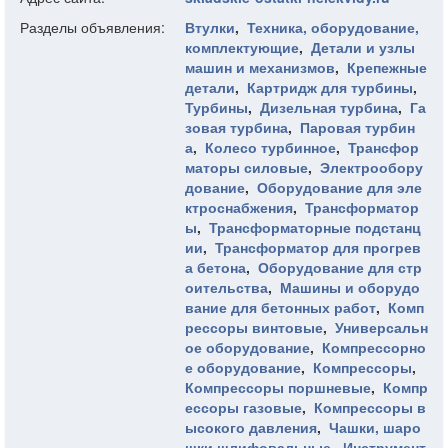
Разделы объявления:
Втулки
,
Техника, оборудование,
комплектующие
,
Детали и узлы
машин и механизмов
,
Крепежные
детали
,
Картридж для турбины
,
Турбины
,
Дизельная турбина
,
Га
зовая турбина
,
Паровая турбин
а
,
Колесо турбинное
,
Трансфор
маторы силовые
,
Электрообору
дование
,
Оборудование для эле
ктроснабжения
,
Трансформатор
ы
,
Трансформаторные подстанц
ии
,
Трансформатор для прогрев
а бетона
,
Оборудование для стр
оительства
,
Машины и оборудо
вание для бетонных работ
,
Комп
рессоры винтовые
,
Универсальн
ое оборудование
,
Компрессорно
е оборудование
,
Компрессоры
,
Компрессоры поршневые
,
Компр
ессоры газовые
,
Компрессоры в
ысокого давления
,
Чашки, шаро
шки шлифовальные
,
Инструмент