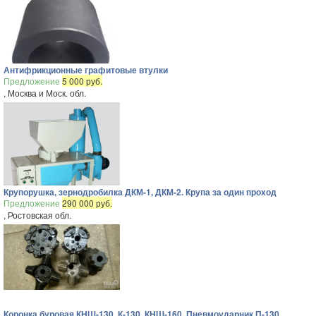
Антифрикционные графитовые втулки
Предложение
5 000 руб.
, Москва и Моск. обл.
Крупорушка, зернодробилка ДКМ-1, ДКМ-2. Крупа за один проход
Предложение
290 000 руб.
, Ростовская обл.
Коронка буровая КНШ-130, К-130, КНШ-160, Пневмоударник П-130,