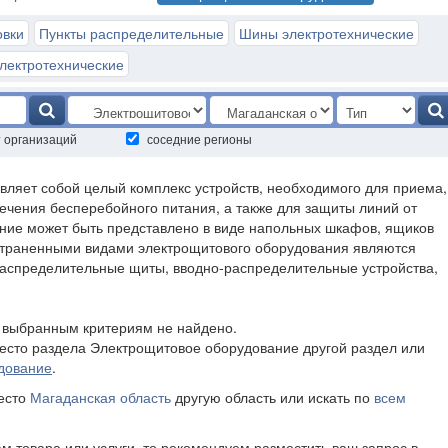
овки
Пункты распределительные
Шины электротехнические
лектротехнические
т организаций
соседние регионы
ляет собой целый комплекс устройств, необходимого для приема,
ечения бесперебойного питания, а также для защиты линий от
ние может быть представлено в виде напольных шкафов, ящиков
траненными видами электрощитового оборудования являются
распределительные щиты, вводно-распределительные устройства,
о выбранным критериям не найдено.
есто раздела Электрощитовое оборудование другой раздел или
дование
.
место
Магаданская область
другую область или искать по
всем
ам товара или услуги, то рекомендуем разместить ваш запрос в