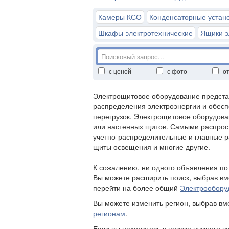
Камеры КСО
Конденсаторные устан
Шкафы электротехнические
Ящики э
с ценой
с фото
о
Электрощитовое оборудование представ
распределения электроэнергии и обесп
перегрузок. Электрощитовое оборудова
или настенных щитов. Самыми распрос
учетно-распределительные и главные 
щиты освещения и многие другие.
К сожалению, ни одного объявления п
Вы можете расширить поиск, выбрав вм
перейти на более общий
Электрообору
Вы можете изменить регион, выбрав в
регионам
.
Если вы находитесь в поиске нужного в