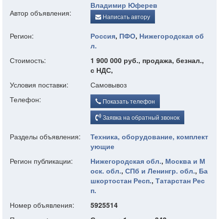
Владимир Юферев
Автор объявления:
Написать автору
Регион:
Россия
,
ПФО
,
Нижегородская об
л.
Стоимость:
1 900 000 руб., продажа, безнал.,
с НДС,
Условия поставки:
Самовывоз
Телефон:
Показать телефон
Заявка на обратный звонок
Разделы объявления:
Техника, оборудование, комплект
ующие
Регион публикации:
Нижегородская обл.
,
Москва и М
оск. обл.
,
СПб и Ленингр. обл.
,
Ба
шкортостан Респ.
,
Татарстан Рес
п.
Номер объявления:
5925514