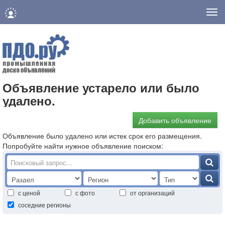
Нав
Объявление устарело или было
удалено.
Добавить объявление
Объявление было удалено или истек срок его размещения.
Попробуйте найти нужное объявление поиском:
с ценой
с фото
от организаций
соседние регионы