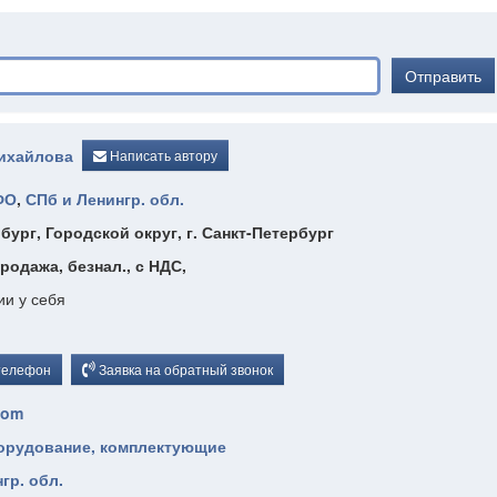
Отправить
ихайлова
Написать автору
ФО
,
СПб и Ленингр. обл.
бург, Городской округ, г. Санкт-Петербург
продажа, безнал., с НДС,
ии у себя
телефон
Заявка на обратный звонок
com
борудование, комплектующие
гр. обл.