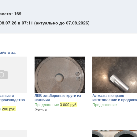
всего: 169
8.07.26 в 07:11 (актуально до 07.08.2026)
хайлова
азные и
ЛКВ эльборовые круги из
Алмазы в оправе
производство
наличия
изготовление и продаж
Предложение
3 000 руб.
Предложение
е
200 руб.
Россия