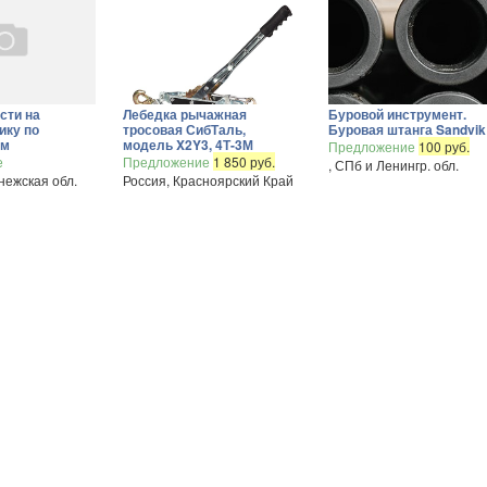
сти на
Лебедка рычажная
Буровой инструмент.
ику по
тросовая СибТаль,
Буровая штанга Sandvik
ам
модель X2Y3, 4Т-3М
Предложение
100 руб.
е
Предложение
1 850 руб.
, СПб и Ленингр. обл.
нежская обл.
Россия, Красноярский Край