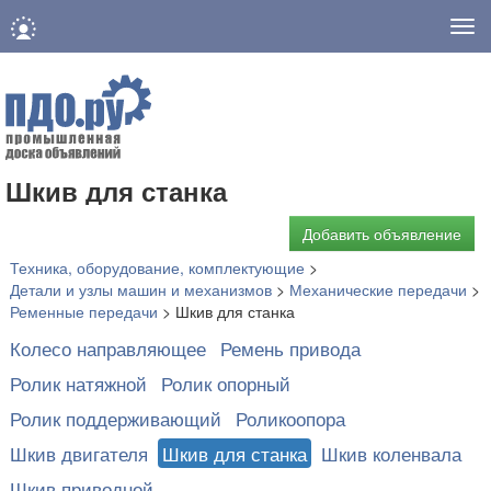
Нав
Шкив для станка
Добавить объявление
Техника, оборудование, комплектующие
>
Детали и узлы машин и механизмов
>
Механические передачи
>
Ременные передачи
>
Шкив для станка
Колесо направляющее
Ремень привода
Ролик натяжной
Ролик опорный
Ролик поддерживающий
Роликоопора
Шкив двигателя
Шкив для станка
Шкив коленвала
Шкив приводной