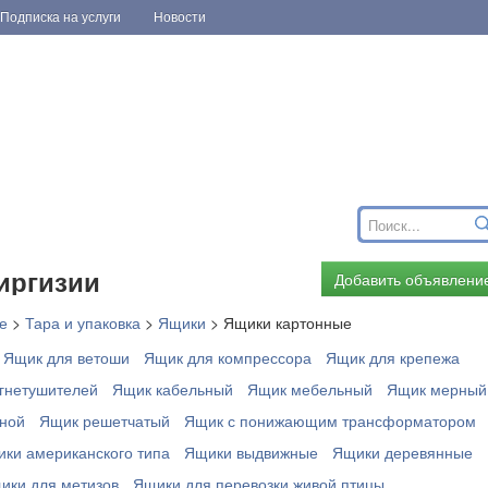
Подписка на услуги
Новости
иргизии
Добавить объявлени
е
>
Тара и упаковка
>
Ящики
>
Ящики картонные
Ящик для ветоши
Ящик для компрессора
Ящик для крепежа
гнетушителей
Ящик кабельный
Ящик мебельный
Ящик мерный
ной
Ящик решетчатый
Ящик с понижающим трансформатором
ки американского типа
Ящики выдвижные
Ящики деревянные
ики для метизов
Ящики для перевозки живой птицы