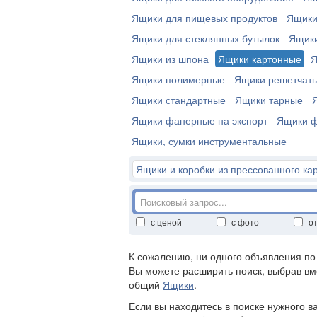
Ящики для пищевых продуктов
Ящики
Ящики для стеклянных бутылок
Ящики
Ящики из шпона
Ящики картонные
Я
Ящики полимерные
Ящики решетчаты
Ящики стандартные
Ящики тарные
Ящики фанерные на экспорт
Ящики ф
Ящики, сумки инструментальные
Ящики и коробки из прессованного ка
с ценой
с фото
о
К сожалению, ни одного объявления п
Вы можете расширить поиск, выбрав вм
общий
Ящики
.
Если вы находитесь в поиске нужного в