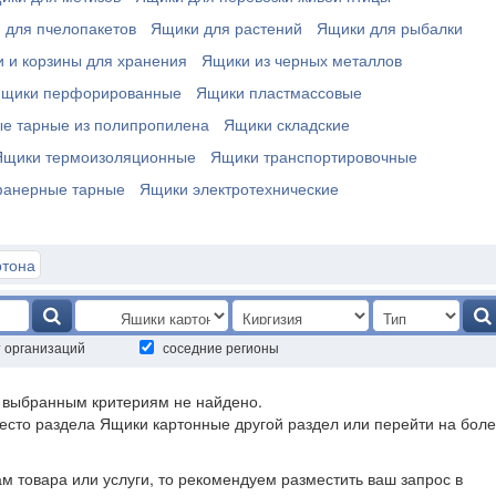
 для пчелопакетов
Ящики для растений
Ящики для рыбалки
 и корзины для хранения
Ящики из черных металлов
щики перфорированные
Ящики пластмассовые
е тарные из полипропилена
Ящики складские
Ящики термоизоляционные
Ящики транспортировочные
анерные тарные
Ящики электротехнические
ртона
т организаций
соседние регионы
о выбранным критериям не найдено.
есто раздела Ящики картонные другой раздел или перейти на бол
ам товара или услуги, то рекомендуем разместить ваш запрос в